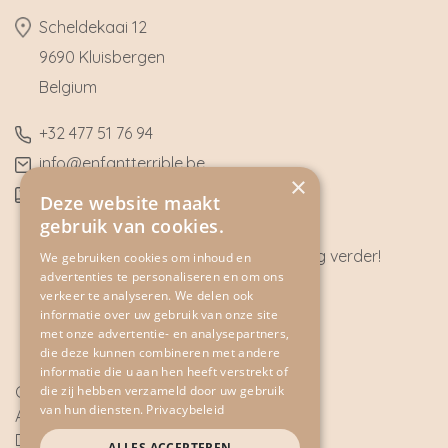
​Scheldekaai 12
9690 Kluisbergen
​Belgium
​+32
477 51 76 94
​info@enfantterrible.be
×
BE0636790746
Deze website maakt
gebruik van cookies.
Heeft u vragen? Wij helpen u graag verder!
We gebruiken cookies om inhoud en
advertenties te personaliseren en om ons
CONTACT
verkeer te analyseren. We delen ook
informatie over uw gebruik van onze site
met onze advertentie- en analysepartners,
die deze kunnen combineren met andere
informatie die u aan hen heeft verstrekt of
die zij hebben verzameld door uw gebruik
Cookie Policy
van hun diensten.
Privacybeleid
Algemene voorwaarden
Disclaimer
ALLES ACCEPTEREN