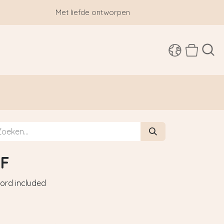
Met liefde ontworpen
SHOP
AF
 cord included