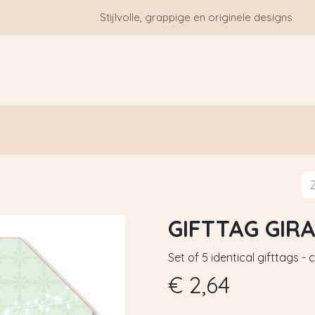
Stijlvolle, grappige en originele designs
HOME
WIE ZIJN WE?
BLOGS
CONTACT
GIFTTAG GIR
Set of 5 identical gifttags -
€
2,64