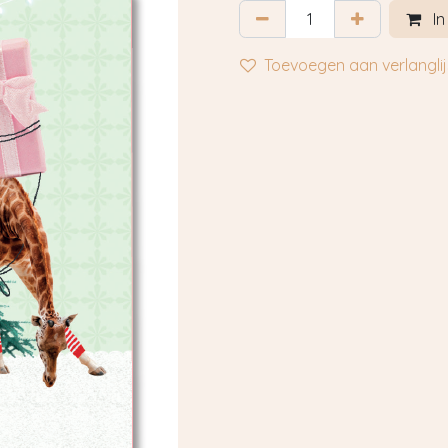
In
Toevoegen aan verlanglij