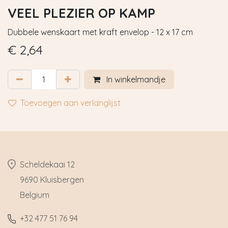
VEEL PLEZIER OP KAMP
Dubbele wenskaart met kraft envelop - 12 x 17 cm
€
2,64
In winkelmandje
Toevoegen aan verlanglijst
​Scheldekaai 12
9690 Kluisbergen
​Belgium
​+32
477 51 76 94