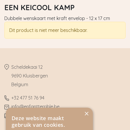
EEN KEICOOL KAMP
Dubbele wenskaart met kraft envelop - 12 x 17 cm
Dit product is niet meer beschikbaar.
​Scheldekaai 12
9690 Kluisbergen
​Belgium
​+32
477 51 76 94
​info@enfantterrible.be
×
BE0636790746
Deze website maakt
gebruik van cookies.