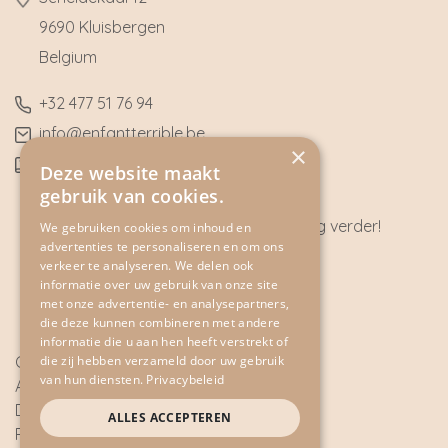
9690 Kluisbergen
​Belgium
​+32
477 51 76 94
​info@enfantterrible.be
×
BE0636790746
Deze website maakt
gebruik van cookies.
Heeft u vragen? Wij helpen u graag verder!
We gebruiken cookies om inhoud en
advertenties te personaliseren en om ons
CONTACT
verkeer te analyseren. We delen ook
informatie over uw gebruik van onze site
met onze advertentie- en analysepartners,
die deze kunnen combineren met andere
informatie die u aan hen heeft verstrekt of
die zij hebben verzameld door uw gebruik
Cookie Policy
van hun diensten.
Privacybeleid
Algemene voorwaarden
Disclaimer
ALLES ACCEPTEREN
Privacy Policy