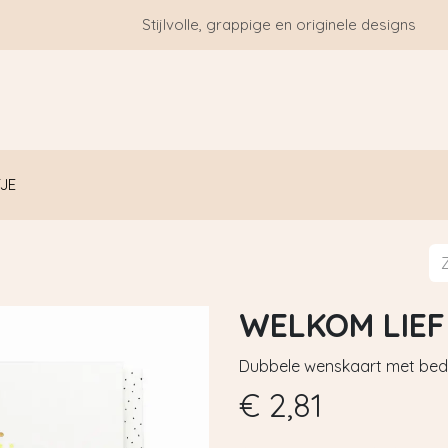
Stijlvolle, grappige en originele designs
HOME
WIE ZIJN WE?
BLOGS
CONTACT
JE
WELKOM LIEF
Dubbele wenskaart met bedr
€
2,81