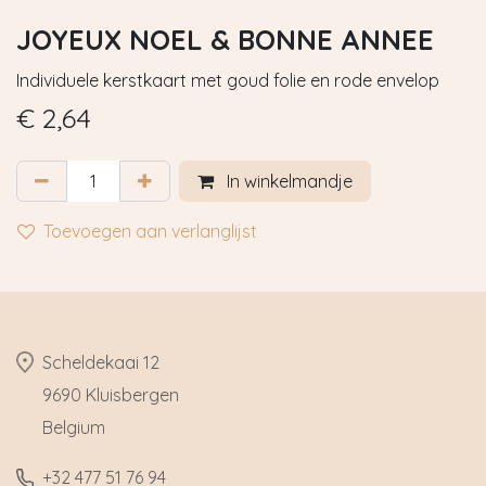
JOYEUX NOEL & BONNE ANNEE
Individuele kerstkaart met goud folie en rode envelop
€
2,64
In winkelmandje
Toevoegen aan verlanglijst
​Scheldekaai 12
9690 Kluisbergen
​Belgium
​+32
477 51 76 94