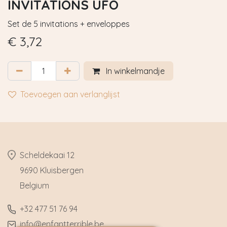
INVITATIONS UFO
Set de 5 invitations + enveloppes
€
3,72
In winkelmandje
Toevoegen aan verlanglijst
​Scheldekaai 12
9690 Kluisbergen
​Belgium
​+32
477 51 76 94
​info@enfantterrible.be