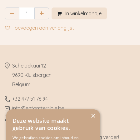
In winkelmandje
Toevoegen aan verlanglijst
​Scheldekaai 12
9690 Kluisbergen
​Belgium
​+32
477 51 76 94
​info@enfantterrible.be
×
BE0636790746
Deze website maakt
gebruik van cookies.
Heeft u vragen? Wij helpen u graag verder!
We gebruiken cookies om inhoud en