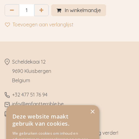
In winkelmandje
Toevoegen aan verlanglijst
​Scheldekaai 12
9690 Kluisbergen
​Belgium
​+32
477 51 76 94
​info@enfantterrible.be
×
BE0636790746
Deze website maakt
gebruik van cookies.
Heeft u vragen? Wij helpen u graag verder!
We gebruiken cookies om inhoud en