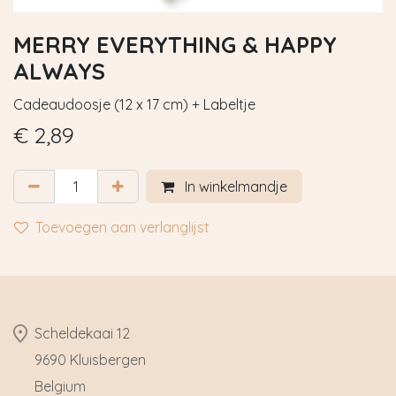
MERRY EVERYTHING & HAPPY
ALWAYS
Cadeaudoosje (12 x 17 cm) + Labeltje
€
2,89
In winkelmandje
Toevoegen aan verlanglijst
​Scheldekaai 12
9690 Kluisbergen
​Belgium