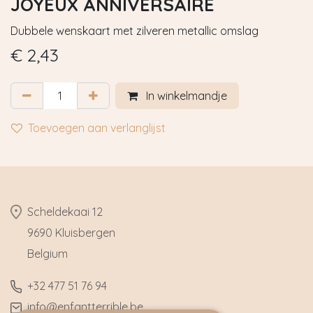
JOYEUX ANNIVERSAIRE
Dubbele wenskaart met zilveren metallic omslag
€
2,43
In winkelmandje
Toevoegen aan verlanglijst
​Scheldekaai 12
9690 Kluisbergen
​Belgium
​+32
477 51 76 94
​info@enfantterrible.be