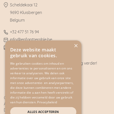
​Scheldekaai 12
9690 Kluisbergen
​Belgium
​+32
477 51 76 94
​info@enfantterrible.be
×
BE0636790746
Deze website maakt
gebruik van cookies.
Heeft u vragen? Wij helpen u graag verder!
We gebruiken cookies om inhoud en
advertenties te personaliseren en om ons
CONTACT
verkeer te analyseren. We delen ook
informatie over uw gebruik van onze site
met onze advertentie- en analysepartners,
die deze kunnen combineren met andere
informatie die u aan hen heeft verstrekt of
die zij hebben verzameld door uw gebruik
Cookie Policy
van hun diensten.
Privacybeleid
Algemene voorwaarden
Disclaimer
ALLES ACCEPTEREN