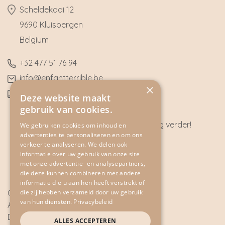
​Scheldekaai 12
9690 Kluisbergen
​Belgium
​+32
477 51 76 94
​info@enfantterrible.be
×
BE0636790746
Deze website maakt
gebruik van cookies.
Heeft u vragen? Wij helpen u graag verder!
We gebruiken cookies om inhoud en
advertenties te personaliseren en om ons
CONTACT
verkeer te analyseren. We delen ook
informatie over uw gebruik van onze site
met onze advertentie- en analysepartners,
die deze kunnen combineren met andere
informatie die u aan hen heeft verstrekt of
die zij hebben verzameld door uw gebruik
Cookie Policy
van hun diensten.
Privacybeleid
Algemene voorwaarden
Disclaimer
ALLES ACCEPTEREN