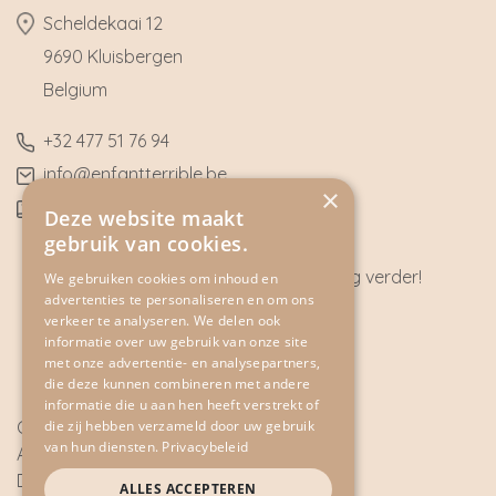
​Scheldekaai 12
9690 Kluisbergen
​Belgium
​+32
477 51 76 94
​info@enfantterrible.be
×
BE0636790746
Deze website maakt
gebruik van cookies.
Heeft u vragen? Wij helpen u graag verder!
We gebruiken cookies om inhoud en
advertenties te personaliseren en om ons
CONTACT
verkeer te analyseren. We delen ook
informatie over uw gebruik van onze site
met onze advertentie- en analysepartners,
die deze kunnen combineren met andere
informatie die u aan hen heeft verstrekt of
die zij hebben verzameld door uw gebruik
Cookie Policy
van hun diensten.
Privacybeleid
Algemene voorwaarden
Disclaimer
ALLES ACCEPTEREN