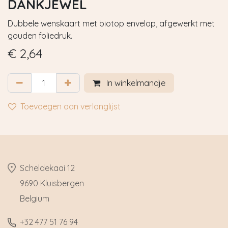
DANKJEWEL
Dubbele wenskaart met biotop envelop, afgewerkt met
gouden foliedruk.
€
2,64
In winkelmandje
Toevoegen aan verlanglijst
​Scheldekaai 12
9690 Kluisbergen
​Belgium
​+32
477 51 76 94