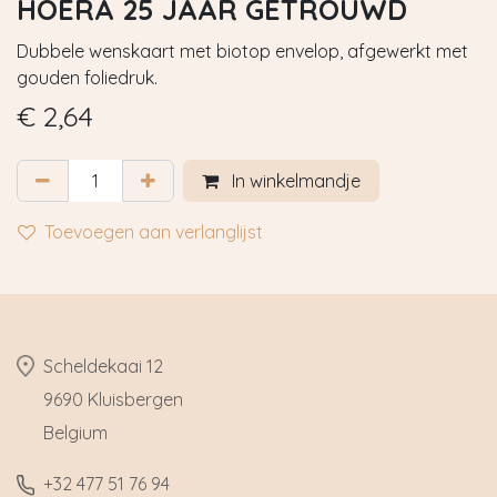
HOERA 25 JAAR GETROUWD
Dubbele wenskaart met biotop envelop, afgewerkt met
gouden foliedruk.
€
2,64
In winkelmandje
Toevoegen aan verlanglijst
​Scheldekaai 12
9690 Kluisbergen
​Belgium
​+32
477 51 76 94