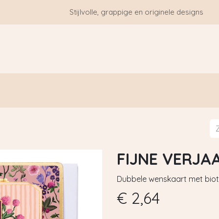
Stijlvolle, grappige en originele designs
HOME
WIE ZIJN WE?
BLOGS
CONTACT
FIJNE VERJA
Dubbele wenskaart met biot
€
2,64