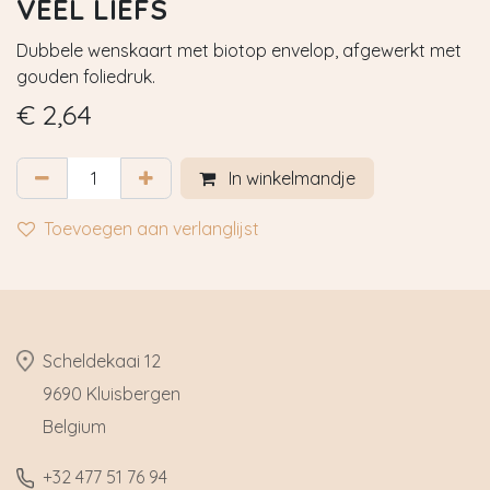
VEEL LIEFS
Dubbele wenskaart met biotop envelop, afgewerkt met
gouden foliedruk.
€
2,64
In winkelmandje
Toevoegen aan verlanglijst
​Scheldekaai 12
9690 Kluisbergen
​Belgium
​+32
477 51 76 94