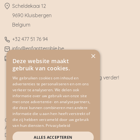
​Scheldekaai 12
9690 Kluisbergen
​Belgium
​+32
477 51 76 94
​info@enfantterrible.be
×
BE0636790746
Deze website maakt
gebruik van cookies.
Heeft u vragen? Wij helpen u graag verder!
We gebruiken cookies om inhoud en
advertenties te personaliseren en om ons
CONTACT
verkeer te analyseren. We delen ook
informatie over uw gebruik van onze site
met onze advertentie- en analysepartners,
die deze kunnen combineren met andere
informatie die u aan hen heeft verstrekt of
die zij hebben verzameld door uw gebruik
Cookie Policy
van hun diensten.
Privacybeleid
Algemene voorwaarden
Disclaimer
ALLES ACCEPTEREN