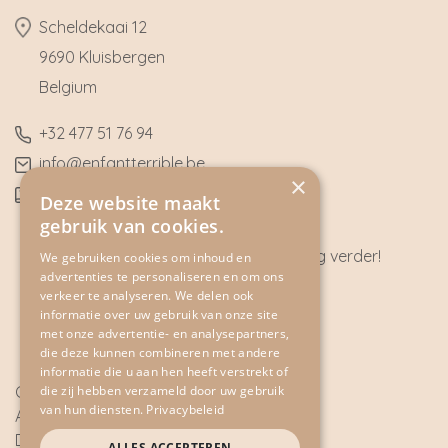
​Scheldekaai 12
9690 Kluisbergen
​Belgium
​+32
477 51 76 94
​info@enfantterrible.be
×
BE0636790746
Deze website maakt
gebruik van cookies.
Heeft u vragen? Wij helpen u graag verder!
We gebruiken cookies om inhoud en
advertenties te personaliseren en om ons
CONTACT
verkeer te analyseren. We delen ook
informatie over uw gebruik van onze site
met onze advertentie- en analysepartners,
die deze kunnen combineren met andere
informatie die u aan hen heeft verstrekt of
die zij hebben verzameld door uw gebruik
Cookie Policy
van hun diensten.
Privacybeleid
Algemene voorwaarden
Disclaimer
ALLES ACCEPTEREN