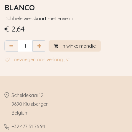
BLANCO
Dubbele wenskaart met envelop
€
2,64
In winkelmandje
Toevoegen aan verlanglijst
​Scheldekaai 12
9690 Kluisbergen
​Belgium
​+32
477 51 76 94