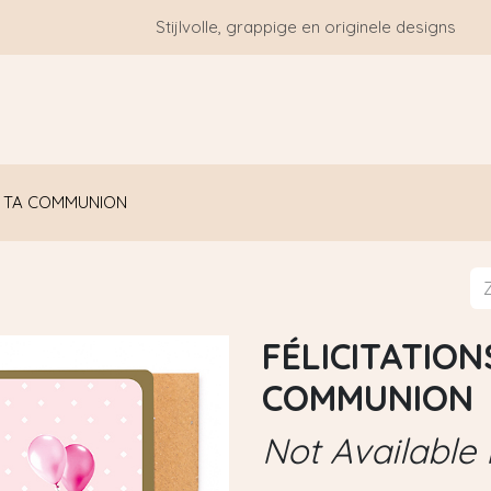
Stijlvolle, grappige en originele designs
HOME
WIE ZIJN WE?
BLOGS
CONTACT
R TA COMMUNION
FÉLICITATION
COMMUNION
Not Available 