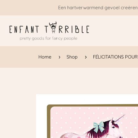
Overslaan naar inhoud
Een hartverwarmend gevoel creëren
Home
Shop
FÉLICITATIONS POU