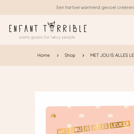
Overslaan naar inhoud
Een hartverwarmend gevoel creëren
Home
Shop
MET JOU IS ALLES L