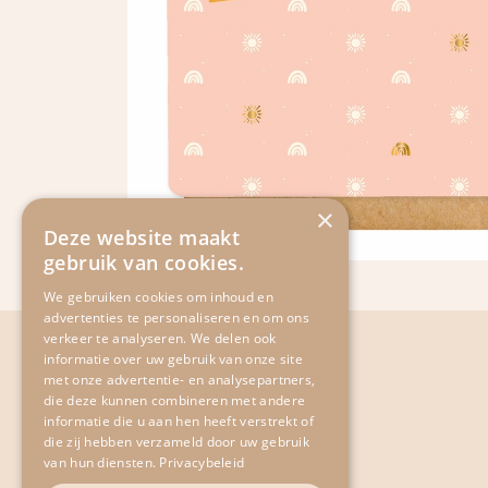
×
Deze website maakt
gebruik van cookies.
We gebruiken cookies om inhoud en
advertenties te personaliseren en om ons
verkeer te analyseren. We delen ook
informatie over uw gebruik van onze site
met onze advertentie- en analysepartners,
​Scheldekaai 12
die deze kunnen combineren met andere
9690 Kluisbergen
informatie die u aan hen heeft verstrekt of
die zij hebben verzameld door uw gebruik
​Belgium
van hun diensten.
Privacybeleid