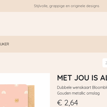
Stijlvolle, grappige en originele designs
HOME
WIE ZIJN WE?
BLOGS
CONTACT
EUKER
MET JOU IS 
Dubbele wenskaart Bloomblus
Gouden metallic omslag
€
2,64