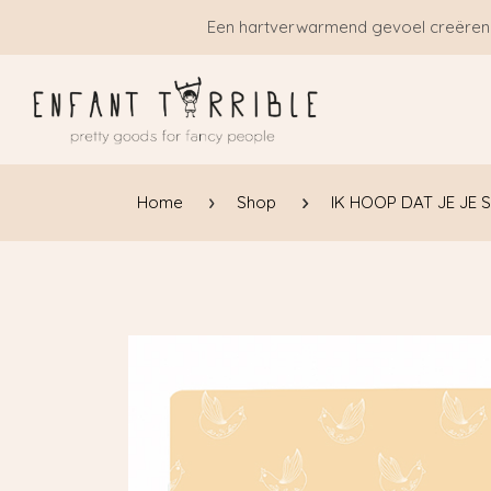
Overslaan naar inhoud
Een hartverwarmend gevoel creëren
Home
Shop
IK HOOP DAT JE JE 