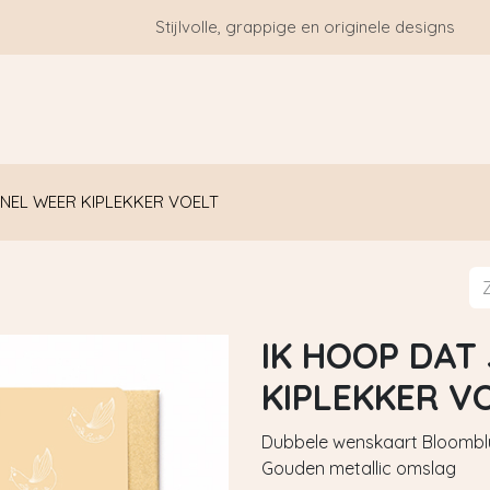
Stijlvolle, grappige en originele designs
HOME
WIE ZIJN WE?
BLOGS
CONTACT
SNEL WEER KIPLEKKER VOELT
IK HOOP DAT 
KIPLEKKER V
Dubbele wenskaart Bloomblus
Gouden metallic omslag