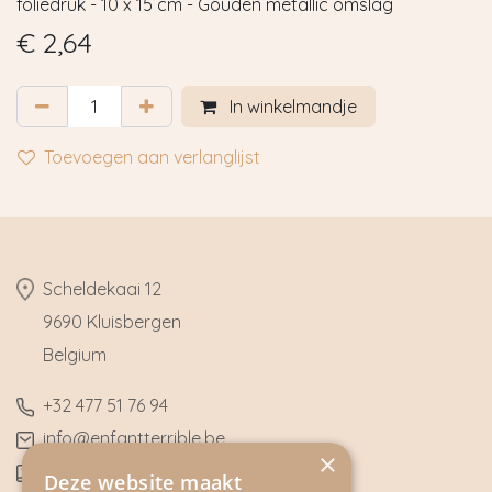
foliedruk - 10 x 15 cm - Gouden metallic omslag
€
2,64
In winkelmandje
Toevoegen aan verlanglijst
​Scheldekaai 12
9690 Kluisbergen
​Belgium
​+32
477 51 76 94
​info@enfantterrible.be
×
BE0636790746
Deze website maakt