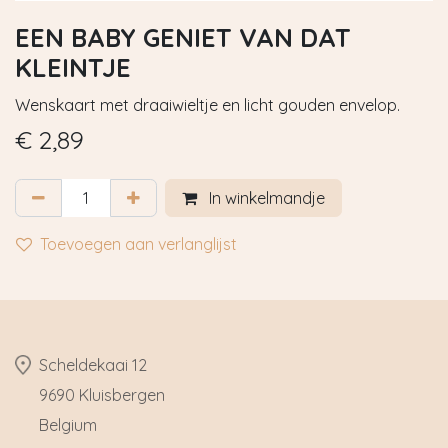
EEN BABY GENIET VAN DAT
KLEINTJE
Wenskaart met draaiwieltje en licht gouden envelop.
€
2,89
In winkelmandje
Toevoegen aan verlanglijst
​Scheldekaai 12
9690 Kluisbergen
​Belgium