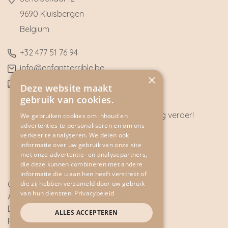
9690 Kluisbergen
​Belgium
​+32
477 51 76 94
​info@enfantterrible.be
×
BE0636790746
Deze website maakt
gebruik van cookies.
Heeft u vragen? Wij helpen u graag verder!
We gebruiken cookies om inhoud en
advertenties te personaliseren en om ons
CONTACT
verkeer te analyseren. We delen ook
informatie over uw gebruik van onze site
met onze advertentie- en analysepartners,
die deze kunnen combineren met andere
informatie die u aan hen heeft verstrekt of
die zij hebben verzameld door uw gebruik
Cookie Policy
van hun diensten.
Privacybeleid
Algemene voorwaarden
Disclaimer
ALLES ACCEPTEREN
Privacy Policy