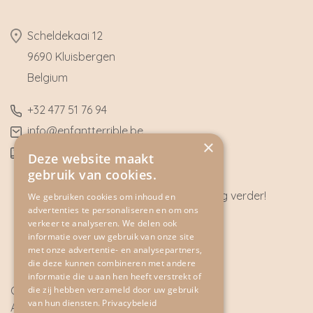
​Scheldekaai 12
9690 Kluisbergen
​Belgium
​+32
477 51 76 94
​info@enfantterrible.be
×
BE0636790746
Deze website maakt
gebruik van cookies.
Heeft u vragen? Wij helpen u graag verder!
We gebruiken cookies om inhoud en
advertenties te personaliseren en om ons
CONTACT
verkeer te analyseren. We delen ook
informatie over uw gebruik van onze site
met onze advertentie- en analysepartners,
die deze kunnen combineren met andere
informatie die u aan hen heeft verstrekt of
die zij hebben verzameld door uw gebruik
Cookie Policy
van hun diensten.
Privacybeleid
Algemene voorwaarden